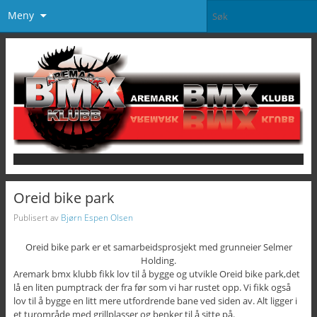
Meny
Oreid bike park
Publisert av
Bjørn Espen Olsen
Oreid bike park er et samarbeidsprosjekt med grunneier Selmer
Holding.
Aremark bmx klubb fikk lov til å bygge og utvikle Oreid bike park,det
lå en liten pumptrack der fra før som vi har rustet opp. Vi fikk også
lov til å bygge en litt mere utfordrende bane ved siden av. Alt ligger i
et turområde med grillplasser og benker til å sitte på.