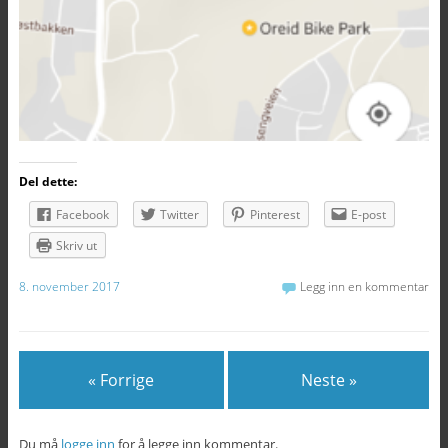
Del dette:
Facebook
Twitter
Pinterest
E-post
Skriv ut
8. november 2017
Legg inn en kommentar
« Forrige
Neste »
Du må
logge inn
for å legge inn kommentar.