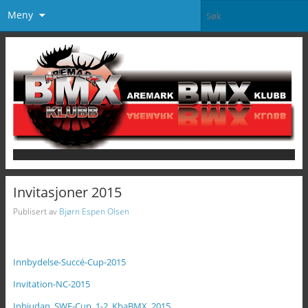
Meny
Invitasjoner 2015
Publisert av
Bjørn Espen Olsen
Innbydelse-Succé-Cup-2015
Invitation-NC-2015
Inbjudan_SWE-Cup_1-2_KbaBMX_2015