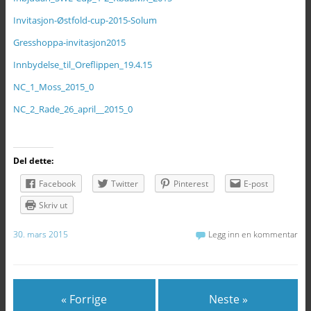
Invitasjon-Østfold-cup-2015-Solum
Gresshoppa-invitasjon2015
Innbydelse_til_Oreflippen_19.4.15
NC_1_Moss_2015_0
NC_2_Rade_26_april__2015_0
Del dette:
Facebook
Twitter
Pinterest
E-post
Skriv ut
30. mars 2015
Legg inn en kommentar
« Forrige
Neste »