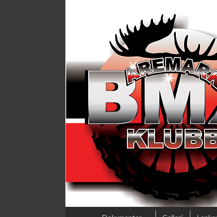
Aremark BMX kl
En spennende idrett