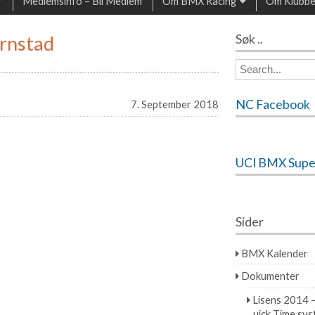
r
Medlemsinfo – Bli Medlem
Om BMX Racing
Om Klubb
ørnstad
Søk ..
S
e
a
NC Facebook
7. September 2018
r
c
h
f
UCI BMX Supe
o
r:
Sider
BMX Kalender
Dokumenter
Lisens 2014 
uick Time sy