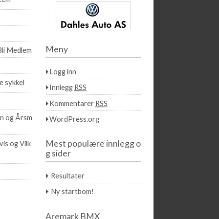
Meny
Bli Medlem
Logg inn
e sykkel
Innlegg
RSS
Kommentarer
RSS
on og Årsm
WordPress.org
Mest populære innlegg o
is og Vilk
g sider
Resultater
Ny startbom!
Aremark BMX