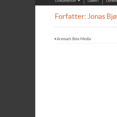
Dokumenter
Galleri
Lenke
Forfatter:
Jonas Bj
Aremark Bmx Media